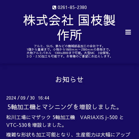
0261-85-2380
株式会社 国枝製
作所
アルミ、SUS、鉄などの機械部品加工の会社です。
1個から量産まで。小物から1800ｍｍ～2500ｍｍの長物まで。
大物アルミパネル 1300x2000まで可能。大型MC 3台保有。
３Ｄ・2.5D加工も可能です。お客様のご要望にお応えします。
お知らせ
2024
09
30 16:44
/
/
5軸加工機とマシニングを増設しました。
松川工場にマザック 5軸加工機 VARIAXIS j-500 と
VTC-530を増設しました。
複雑な形状も加工可能となり、生産能力は大幅にアップ