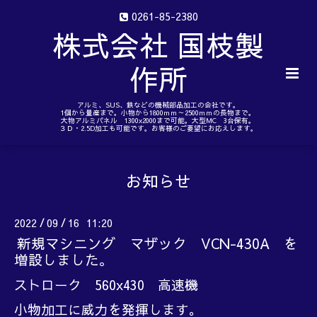
0261-85-2380
株式会社 国枝製
作所
アルミ、SUS、鉄などの機械部品加工の会社です。
1個から量産まで。小物から1800ｍｍ～2500ｍｍの長物まで。
大物アルミパネル 1300x2000まで可能。大型MC 3台保有。
３Ｄ・2.5D加工も可能です。お客様のご要望にお応えします。
お知らせ
2022
09
16 11:20
/
/
新規マシニング マザック VCN-430A を
増設しました。
ストローク 560x430 高速機
小物加工に威力を発揮します。